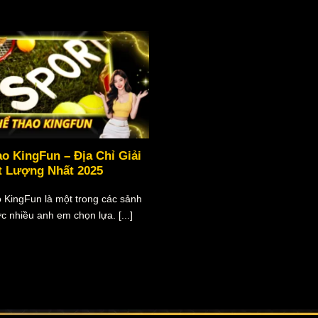
o KingFun – Địa Chỉ Giải
t Lượng Nhất 2025
 KingFun là một trong các sảnh
 nhiều anh em chọn lựa. [...]