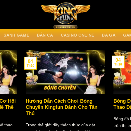
SẢNH GAME
BẮN CÁ
CASINO ONLINE
ĐÁ GÀ
GAM
04
04
Th10
Th10
 Cơ Hội
Hướng Dẫn Cách Chơi Bóng
Bóng Đá
Mê Thể
Chuyền Kingfun Dành Cho Tân
Thao Đ
Thủ
Bóng đá 
hể thao
Trong thế giới đầy thách thức của đặt
trên thị t