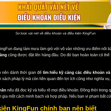
Sơ lược vài nét về điều khoản và điều kiện KingFun
 KingFun đang làm mưa làm gió với vô vàn những ưu điểm nổi b
hàng
cũng được đặt lên hàng đầu. Do đó bạn hoàn toàn có thể 
m nên dành thời gian để
tìm hiểu kỹ càng các điều khoản và
 sách pháp lý mà còn liên quan đến lợi ích cũng như nghĩa vụ,
nhân
nếu đã đọc kỹ và hiểu rõ mọi điều khoản. Đồng thời trong q
gia một cách minh bạch và hợp pháp. Nếu bạn vi phạm bất cứ hà
kiện KingFun chính bạn nên biết