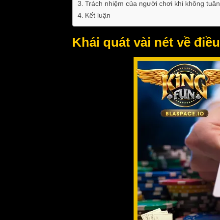
Trách nhiệm của người chơi khi không tuân
Kết luận
Khái quát vài nét về điề