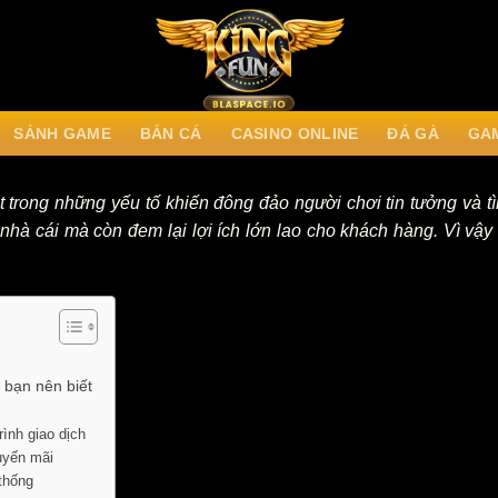
SẢNH GAME
BẮN CÁ
CASINO ONLINE
ĐÁ GÀ
GAM
t trong những yếu tố khiến đông đảo người chơi tin tưởng và 
ho nhà cái mà còn đem lại lợi ích lớn lao cho khách hàng. Vì v
 bạn nên biết
rình giao dịch
uyến mãi
thống