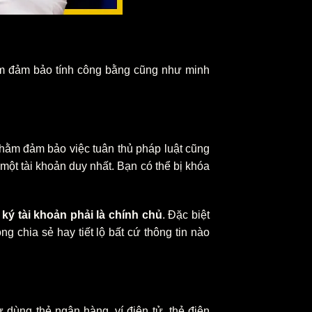
ằm đảm bảo tính công bằng cũng như minh
ằm đảm bảo việc tuân thủ pháp luật cũng
ột tài khoản duy nhất. Bạn có thể bị khóa
ký tài khoản phải là chính chủ
. Đặc biệt
g chia sẻ hay tiết lộ bất cứ thông tin nào
dùng thẻ ngân hàng, ví điện tử, thẻ điện