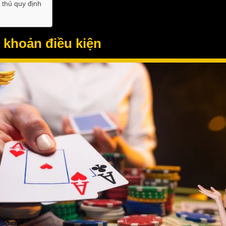
 thủ quy định
u khoản điều kiện