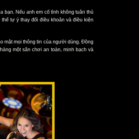
a bạn. Nếu anh em cố tình không tuân thủ
thể tự ý thay đổi điều khoản và điều kiện
ảo mật mọi thông tin của người dùng. Đồng
àng một sân chơi an toàn, minh bạch và