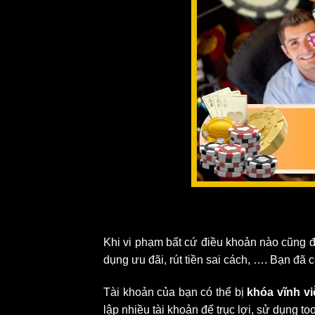
Khi vi phạm bất cứ điều khoản nào cũng 
dụng ưu đãi, rút tiền sai cách, …. Bạn đã c
Tài khoản của bạn có thể bị
khóa vĩnh v
lập nhiều tài khoản để trục lợi, sử dụng 