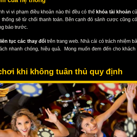
ệm của hệ thống
h vi vi phạm điều khoản nào thì đều có thể
khóa tài khoản
củ
ệ thống sẽ từ chối thanh toán. Bên cạnh đó sảnh cược cũng có 
ng báo trước.
liên tục các thay đổi
trên trang web. Nhà cái có trách nhiệm b
cách nhanh chóng, hiệu quả.
Mong muốn đem đến cho khách h
hơi khi không tuân thủ quy định