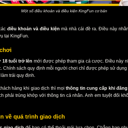
Một số điều khoản và điều kiện KingFun cơ bản
 các
điều khoản và điều kiện
mà nhà cái đề ra. Điều này nh
vụ tại KingFun.
 chơi
 18 tuổi trở lên
mới được phép tham gia cá cược. Điều này nh
. Chính sách quy định mỗi người chơi chỉ được phép sử dụng m
làm trái quy định.
hách hàng khi giao dịch thì mọi
thông tin cung cấp khi đăng 
 phải trùng khớp với thông tin cá nhân. Anh em tuyệt đối khôn
n về quá trình giao dịch
c giao dịch
để bạn có thể thoải mái lựa chọn. Chẳng hạn như 