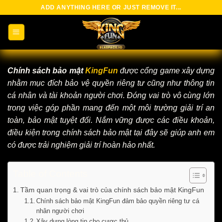
Chuyển
ADD ANYTHING HERE OR JUST REMOVE IT...
đến
nội
dung
Chính sách bảo mật
KingFun
được cổng game xây dựng
nhằm mục đích bảo vệ quyền riêng tư cũng như thông tin
cá nhân và tài khoản người chơi. Đóng vai trò vô cùng lớn
trong việc góp phần mang đến một môi trường giải trí an
toàn, bảo mật tuyệt đối. Nắm vững được các điều khoản,
điều kiện trong chính sách bảo mật tại đây sẽ giúp anh em
có được trải nghiệm giải trí hoàn hảo nhất.
Table of Contents
Tầm quan trọng & vai trò của chính sách bảo mật KingFun
Chính sách bảo mật KingFun đảm bảo quyền riêng tư cá
nhân người chơi
Xây dựng lòng tin cho cược thủ