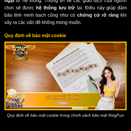
ngặt
từ hệ thống. Thông tin về các giao dịch của người
chơi sẽ được
hệ thống lưu trữ
lại. Điều này giúp đảm
bảo tính minh bạch cũng như có
chứng cứ rõ ràng
khi
xảy ra các vấn đề không mong muốn.
Quy định về bảo mật cookie
Quy định về bảo mật cookie trong chính sách bảo mật KingFun