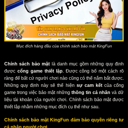
Mục đích hàng đầu của chính sách bảo mật KingFun
Chính sách bảo mật
là danh mục gồm những quy định
được
cổng game thiết lập
. Được công bố một cách rõ
ràng để bất cứ người chơi nào cũng có thể nắm bắt được.
Những quy định này sẽ thể hiện
sự cam kết
của cổng
game trong việc bảo mật những
thông tin cá nhân
và dữ
liệu tài khoản của người chơi. Chính sách bảo mật được
thiết lập nhằm những mục đích cụ thể như sau.
Chính sách bảo mật KingFun đảm bảo quyền riêng tư
cá nhân người chơi