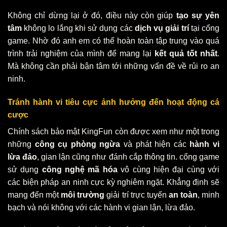
Không chỉ dừng lại ở đó, điều này còn giúp
tạo sự yên
tâm
không lo lắng khi sử dụng các
dịch vụ giải trí
tại cổng
game. Nhờ đó anh em có thể hoàn toàn tập trung vào quá
trình trải nghiệm của mình để mang lại
kết quả tốt nhất
.
Mà không cần phải bận tâm tới những vấn đề về rủi ro an
ninh.
Tránh hành vi tiêu cực ảnh hưởng đến hoạt động cá
cược
Chính sách bảo mật KingFun còn được xem như một trong
những
công cụ phòng ngừa
và phát hiện các
hành vi
lừa đảo
, gian lận cũng như đánh cắp thông tin. cổng game
sử dụng
công nghệ mã hóa
vô cùng hiện đại cùng với
các biện pháp an ninh cực kỳ nghiêm ngặt. Khẳng định sẽ
mang đến một
môi trường
giải trí trực tuyến
an toàn
, minh
bạch và nói không với các hành vi gian lận, lừa đảo.