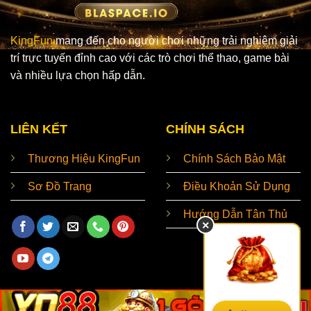
KingFun
mang đến cho người chơi những trải nghiệm giải
trí trực tuyến đỉnh cao với các trò chơi thể thao, game bài
và nhiều lựa chọn hấp dẫn.
LIÊN KẾT
CHÍNH SÁCH
Thương Hiệu KingFun
Chính Sách Bảo Mật
Sơ Đồ Trang
Điều Khoản Sử Dụng
Hướng Dẫn Tân Thủ
×