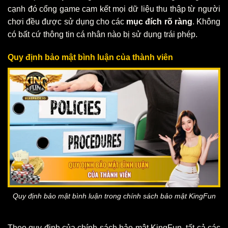
cạnh đó cổng game cam kết mọi dữ liệu thu thập từ người
chơi đều được sử dụng cho các
mục đích rõ ràng
. Không
có bất cứ thông tin cá nhân nào bị sử dụng trái phép.
Quy định bảo mật bình luận của thành viên
Quy định bảo mật bình luận trong chính sách bảo mật KingFun
Theo quy định của chính sách bảo mật KingFun, tất cả các