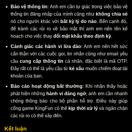
Bảo vệ thông tin
: Anh em cần tự giác trong việc bảo vệ
thông tin đăng nhập của mình cũng như
không chia sẻ
nó cho người khác với
bất kỳ lý do nào
. Bên cạnh đó,
để tránh các rủi ro về bảo mật thì anh em nên lên kế
hoạch cho việc thay
đổi mật khẩu theo định kỳ
.
Cảnh giác các hành vi lừa đảo
: Anh em nên hết sức
cẩn thận với các cuộc gọi, tin nhắn cũng như email yêu
cầu
cung cấp thông tin
cá nhân, đặc biệt là mã OTP.
Đây rất có thể là yêu cầu từ
kẻ xấu
muốn chiếm đoạt tài
khoản của bạn.
Báo cáo hoạt động bất thường
: Khi nhận thấy hoặc
phát hiện những
hành vi đáng ngờ
, anh em cần nhanh
chóng thông báo cho bộ phận hỗ trợ. Điều này giúp
cổng game KingFun có thể
kịp thời xử lý
và ngăn chặn
các rủi ro có thể xảy đến.
Kết luận