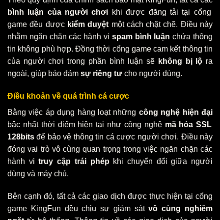
bình luận của người chơi
khi được đăng tải tại cổng
game đều được
kiểm duyệt
một cách chặt chẽ. Điều này
nhằm ngăn chặn các hành vi
spam bình luận
chứa thông
tin không phù hợp. Đồng thời cổng game cam kết thông tin
của người chơi trong phần bình luận sẽ
không bị lộ
ra
ngoài, giúp bảo đảm
sự riêng tư
cho người dùng.
Điều khoản về quá trình cá cược
Bằng việc áp dụng hàng loạt những
công nghệ hiện đại
bậc nhất thời điểm hiện tại như công nghệ
mã hóa SSL
128bits
để bảo vệ thông tin cá cược người chơi. Điều này
đóng vai trò vô cùng quan trọng trong việc ngăn chặn các
hành vi
truy cập trái phép
khi chuyển đổi giữa người
dùng và máy chủ.
Bên cạnh đó, tất cả các giao dịch được thực hiện tại cổng
game KingFun đều chịu sự giám sát
vô cùng nghiêm