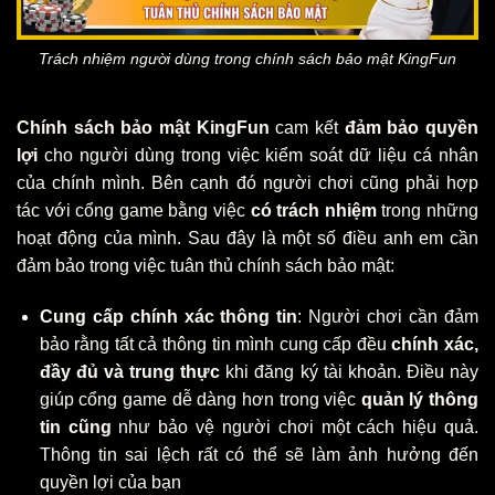
Trách nhiệm người dùng trong chính sách bảo mật KingFun
Chính sách bảo mật KingFun
cam kết
đảm bảo quyền
lợi
cho người dùng trong việc kiểm soát dữ liệu cá nhân
của chính mình. Bên cạnh đó người chơi cũng phải hợp
tác với cổng game bằng việc
có trách nhiệm
trong những
hoạt động của mình. Sau đây là một số điều anh em cần
đảm bảo trong việc tuân thủ chính sách bảo mật:
Cung cấp chính xác thông tin
: Người chơi cần đảm
bảo rằng tất cả thông tin mình cung cấp đều
chính xác,
đầy đủ và trung thực
khi đăng ký tài khoản. Điều này
giúp cổng game dễ dàng hơn trong việc
quản lý thông
tin cũng
như bảo vệ người chơi một cách hiệu quả.
Thông tin sai lệch rất có thể sẽ làm ảnh hưởng đến
quyền lợi của bạn