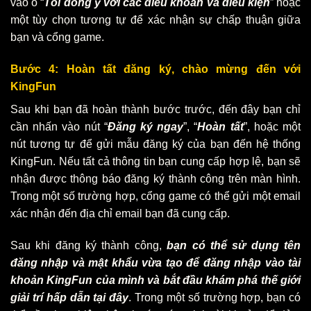
vào ô “
Tôi đồng ý với các điều khoản và điều kiện
” hoặc
một tùy chọn tương tự để xác nhận sự chấp thuận giữa
bạn và cổng game.
Bước 4: Hoàn tất đăng ký, chào mừng đến với
KingFun
Sau khi bạn đã hoàn thành bước trước, đến đây bạn chỉ
cần nhấn vào nút “
Đăng ký ngay
”, “
Hoàn tất
”, hoặc một
nút tương tự để gửi mẫu đăng ký của bạn đến hệ thống
KingFun. Nếu tất cả thông tin bạn cung cấp hợp lệ, bạn sẽ
nhận được thông báo đăng ký thành công trên màn hình.
Trong một số trường hợp, cổng game có thể gửi một email
xác nhận đến địa chỉ email bạn đã cung cấp.
Sau khi đăng ký thành công,
bạn có thể sử dụng tên
đăng nhập và mật khẩu vừa tạo để đăng nhập vào tài
khoản KingFun của mình và bắt đầu khám phá thế giới
giải trí hấp dẫn tại đây
. Trong một số trường hợp, bạn có