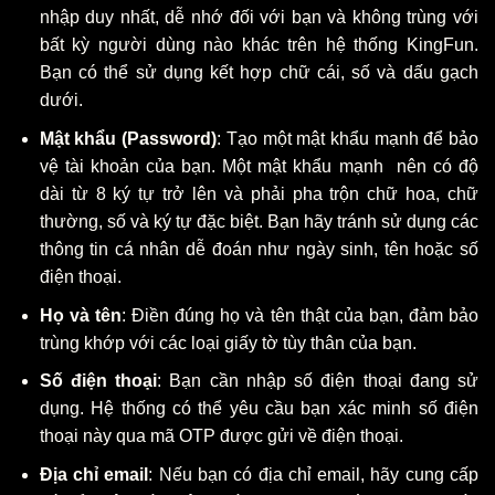
nhập duy nhất, dễ nhớ đối với bạn và không trùng với
bất kỳ người dùng nào khác trên hệ thống KingFun.
Bạn có thể sử dụng kết hợp chữ cái, số và dấu gạch
dưới.
Mật khẩu (Password)
: Tạo một mật khẩu mạnh để bảo
vệ tài khoản của bạn. Một mật khẩu mạnh nên có độ
dài từ 8 ký tự trở lên và phải pha trộn chữ hoa, chữ
thường, số và ký tự đặc biệt. Bạn hãy tránh sử dụng các
thông tin cá nhân dễ đoán như ngày sinh, tên hoặc số
điện thoại.
Họ và tên
: Điền đúng họ và tên thật của bạn, đảm bảo
trùng khớp với các loại giấy tờ tùy thân của bạn.
Số điện thoại
: Bạn cần nhập số điện thoại đang sử
dụng. Hệ thống có thể yêu cầu bạn xác minh số điện
thoại này qua mã OTP được gửi về điện thoại.
Địa chỉ email
: Nếu bạn có địa chỉ email, hãy cung cấp