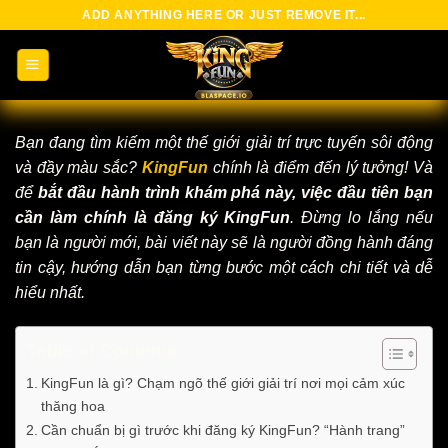
Chuyển
ADD ANYTHING HERE OR JUST REMOVE IT...
đến
nội
dung
Bạn đang tìm kiếm một thế giới giải trí trực tuyến sôi động
và đầy màu sắc?
KingFun
chính là điểm đến lý tưởng! Và
để
bắt đầu hành trình khám phá này, việc đầu tiên bạn
cần làm chính là đăng ký KingFun
. Đừng lo lắng nếu
bạn là người mới, bài viết này sẽ là người đồng hành đáng
tin cậy, hướng dẫn bạn từng bước một cách chi tiết và dễ
hiểu nhất.
Table of Contents
KingFun là gì? Chạm ngõ thế giới giải trí nơi mọi cảm xúc
thăng hoa
Cần chuẩn bị gì trước khi đăng ký KingFun? “Hành trang”